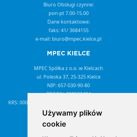
Biuro Obsługi czynne:
pon-pt 7.00-15.00
Dane kontaktowe:
faks: 41/ 3684155
e-mail: biuro@mpec.kielce.pl
MPEC KIELCE
MPEC Spółka z o.o. w Kielcach
ul. Poleska 37, 25-325 Kielce
NIP: 657-030-90-80
REGON: 290523434
KRS: 0000059291 Sąd Rejonowy w Kielcach X Wydział
Gospodarczy KRS
Używamy plików
cookie
NAWIGACJA