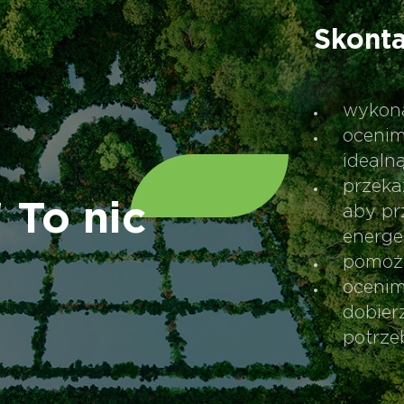
Skonta
wykona
ocenim
idealną
przeka
 To nic
aby pr
energe
pomoże
ocenim
dobier
potrze