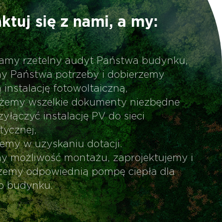
ktuj się z nami, a my:
my rzetelny audyt Państwa budynku,
y Państwa potrzeby i dobierzemy
 instalację fotowoltaiczną,
żemy wszelkie dokumenty niezbędne
zyłączyć instalację PV do sieci
tycznej,
my w uzyskaniu dotacji.
y możliwość montażu, zaprojektujemy i
zemy odpowiednią pompę ciepła dla
b budynku.