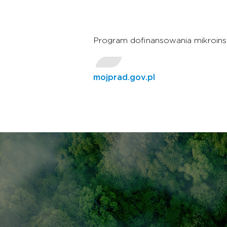
Program dofinansowania mikroinst
mojprad.gov.pl