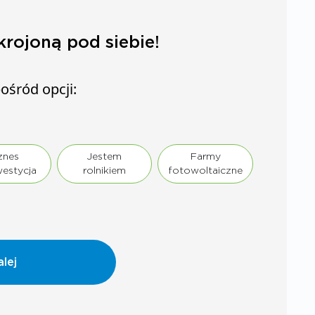
krojoną pod siebie!
ośród opcji:
znes
Jestem
Farmy
westycja
rolnikiem
fotowoltaiczne
alej