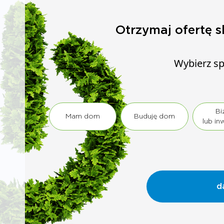
Otrzymaj ofertę s
Wybierz sp
Bi
Mam dom
Buduję dom
lub in
d