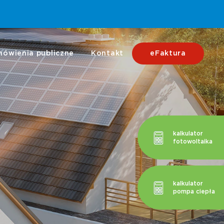
 41 55
biuro@mpec.kielce.pl
ówienia publiczne
Kontakt
eFaktura
kalkulator
fotowoltaika
kalkulator
pompa ciepła