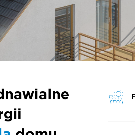
dnawialne
rgii
la
domu