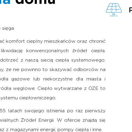
 sięga.
zać komfort cieplny mieszkańców oraz chronić
ikwidację konwencjonalnych źródeł ciepła.
dotrzeć z naszą siecią ciepła systemowego.
y, że nie powinno to skazywać odbiorców na
dła gazowe lub niekorzystne dla miasta i
źródła węglowe. Ciepło wytwarzane z OZE to
systemu ciepłowniczego.
5 latach swojego istnienia po raz pierwszy
alnych Źródeł Energii. W ofercie znajdą się
az z magazynami energii, pompy ciepła i inne.