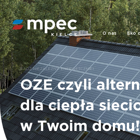
O nas
Eko 
BĄDŹ
NIEZALEŻNY
ENERGETCZNIE!
OZE
czyli
alter
dla
ciepła
siec
w
Twoim
domu