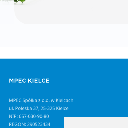
MPEC KIELCE
MPEC Spółka z o.o. w Kielcach
ul. Poleska 37, 25-325 Kielce
NIP: 657-030-90-80
REGON: 290523434