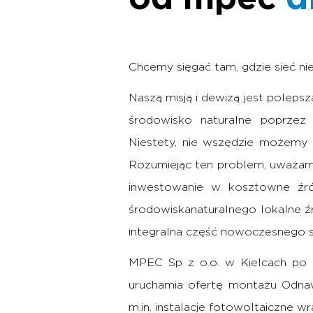
Chcemy sięgać tam, gdzie sieć nie
Naszą misją i dewizą jest poleps
środowisko naturalne poprzez l
Niestety, nie wszędzie możemy 
Rozumiejąc ten problem, uważam
inwestowanie w kosztowne źró
środowiskanaturalnego lokalne 
integralna część nowoczesnego 
MPEC Sp z o.o. w Kielcach po 5
uruchamia ofertę montażu Odnawi
m.in. instalacje fotowoltaiczne wr