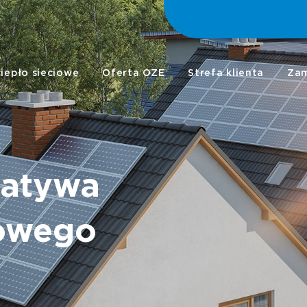
+ 48 41 368
ciepło sieciowe
Oferta OZE
Strefa klienta
Zam
natywa
iowego
!