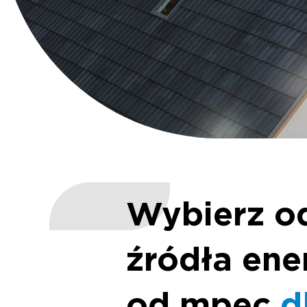
Wybierz
o
źródła
ene
od
mpec
d